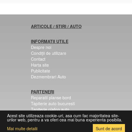
ARTICOLE / STIRI / AUTO
INFORMATII UTILE
Despre noi
Condiții de utilizare
Contact
Harta site
Publicitate
Dezmembrari Auto
PARTENERI
Reparatii planse bord
Tapiterie auto bucuresti
Tapiterie plafon auto
Centuri siguranta colorate
Acest site utilizeaza cookie-uri, asa cum fac majoritatea site-
urilor web, pentru a va oferi cea mai buna experienta posibila.
Mai multe detalii
Sunt de acord
© 2026 Copyright:
[DezmembrariMercedes.Com]