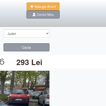
Adauga Anunt
Contul Meu
Cauta
06
293 Lei
Next