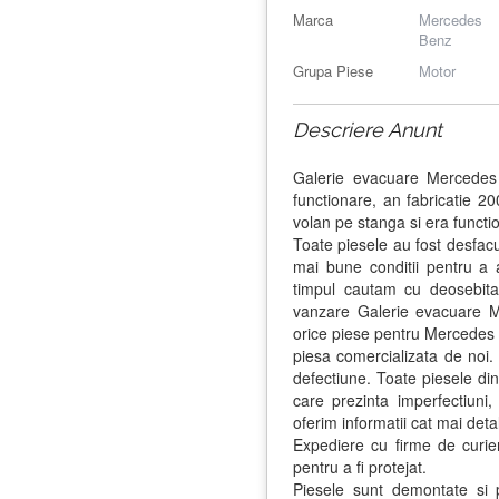
Marca
Mercedes
Benz
Grupa Piese
Motor
Descriere Anunt
Galerie evacuare Mercedes
functionare, an fabricatie 2
volan pe stanga si era functi
Toate piesele au fost desfacut
mai bune conditii pentru a
timpul cautam cu deosebita
vanzare Galerie evacuare 
orice piese pentru Mercedes b
piesa comercializata de noi. 
defectiune. Toate piesele din 
care prezinta imperfectiuni
oferim informatii cat mai det
Expediere cu firme de curier
pentru a fi protejat.
Piesele sunt demontate si p