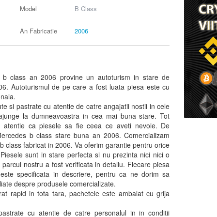
Model
B Class
An Fabricatie
2006
 b class an 2006 provine un autoturism in stare de
006. Autoturismul de pe care a fost luata piesa este cu
onala.
e si pastrate cu atentie de catre angajatii nostii in cele
 ajunge la dumneavoastra in cea mai buna stare. Tot
 atentie ca piesele sa fie ceea ce aveti nevoie. De
Mercedes b class stare buna an 2006. Comercializam
 class fabricat in 2006. Va oferim garantie pentru orice
Piesele sunt in stare perfecta si nu prezinta nici nici o
parcul nostru a fost verificata in detaliu. Fiecare piesa
, este specificata in descriere, pentru ca ne dorim sa
aliate despre produsele comercializate.
at rapid in tota tara, pachetele este ambalat cu grija
astrate cu atentie de catre personalul in in conditii