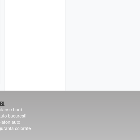
RI
 planse bord
auto bucuresti
plafon auto
guranta colorate