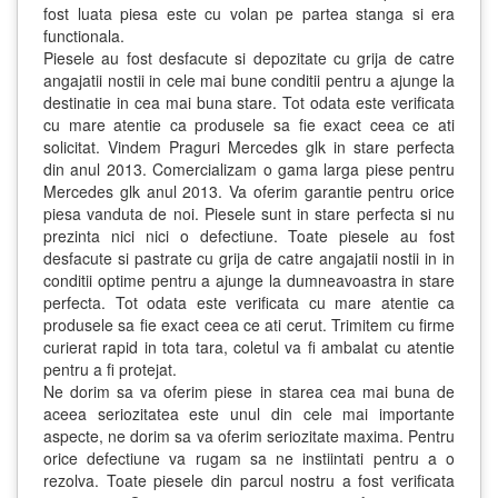
fost luata piesa este cu volan pe partea stanga si era
functionala.
Piesele au fost desfacute si depozitate cu grija de catre
angajatii nostii in cele mai bune conditii pentru a ajunge la
destinatie in cea mai buna stare. Tot odata este verificata
cu mare atentie ca produsele sa fie exact ceea ce ati
solicitat. Vindem Praguri Mercedes glk in stare perfecta
din anul 2013. Comercializam o gama larga piese pentru
Mercedes glk anul 2013. Va oferim garantie pentru orice
piesa vanduta de noi. Piesele sunt in stare perfecta si nu
prezinta nici nici o defectiune. Toate piesele au fost
desfacute si pastrate cu grija de catre angajatii nostii in in
conditii optime pentru a ajunge la dumneavoastra in stare
perfecta. Tot odata este verificata cu mare atentie ca
produsele sa fie exact ceea ce ati cerut. Trimitem cu firme
curierat rapid in tota tara, coletul va fi ambalat cu atentie
pentru a fi protejat.
Ne dorim sa va oferim piese in starea cea mai buna de
aceea seriozitatea este unul din cele mai importante
aspecte, ne dorim sa va oferim seriozitate maxima. Pentru
orice defectiune va rugam sa ne instiintati pentru a o
rezolva. Toate piesele din parcul nostru a fost verificata