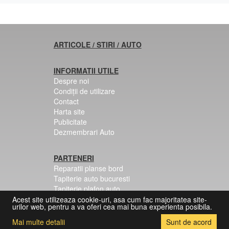
ARTICOLE / STIRI / AUTO
INFORMATII UTILE
Despre noi
Condiții de utilizare
Contact
Harta site
Publicitate
Dezmembrari Auto
PARTENERI
Reparatii planse bord
Tapiterie auto bucuresti
Tapiterie plafon auto
Centuri siguranta colorate
Acest site utilizeaza cookie-uri, asa cum fac majoritatea site-
urilor web, pentru a va oferi cea mai buna experienta posibila.
Mai multe detalii
Sunt de acord
© 2026 Copyright:
[DezmembrariMercedes.Com]