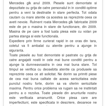
Mercedes glk anul 2009. Piesele sunt demontate si
depozitate cu grija de catre personalul in in conditii optime
pentru a veni la destinatie in stare perfecta. Tot odata
cautam cu mare atentie ca acestea sa reprezinte ceea ce
aveti nevoie. Rulment roata Mercedes glk fabricatie 2009
este de pe o masina in stare de functionare, din 2009.
Masina de pe care a fost luata piesa este cu volan pe
partea stanga si este functionala.
Expediere prin firme curierat rapid in ce oras din tara,
coletul va fi ambalat cu atentie pentru a ajunge in
siguranta.
Toate piesele au fost demontate si pastrate cu grija de
catre angajatii nostii in cele mai bune conditii pentru a
ajunge la dumneavoastra in cea mai buna stare. Tot
timpul se verifica cu deosebita atentie ca produsele sa
reprezinte ceea ce ati solicitat. Ne dorim sa primiti piese
de cea mai buna calitate de aceea seriozitatea este
punctul nostru forte, dorim sa va oferim seriozitate
maxima. Pentru orice problema va rugam sa ne instiintati
pentru a o rezolva. Toate piesele din anunturile nostru
este verificata amanuntit. Orice piesa care are
imperfectiuni, este specificata in descriere, deoarece ne