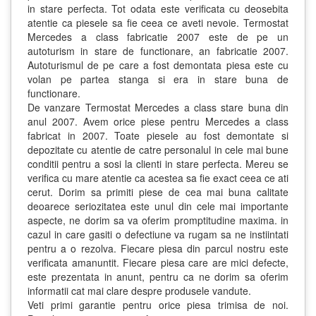
in stare perfecta. Tot odata este verificata cu deosebita
atentie ca piesele sa fie ceea ce aveti nevoie. Termostat
Mercedes a class fabricatie 2007 este de pe un
autoturism in stare de functionare, an fabricatie 2007.
Autoturismul de pe care a fost demontata piesa este cu
volan pe partea stanga si era in stare buna de
functionare.
De vanzare Termostat Mercedes a class stare buna din
anul 2007. Avem orice piese pentru Mercedes a class
fabricat in 2007. Toate piesele au fost demontate si
depozitate cu atentie de catre personalul in cele mai bune
conditii pentru a sosi la clienti in stare perfecta. Mereu se
verifica cu mare atentie ca acestea sa fie exact ceea ce ati
cerut. Dorim sa primiti piese de cea mai buna calitate
deoarece seriozitatea este unul din cele mai importante
aspecte, ne dorim sa va oferim promptitudine maxima. in
cazul in care gasiti o defectiune va rugam sa ne instiintati
pentru a o rezolva. Fiecare piesa din parcul nostru este
verificata amanuntit. Fiecare piesa care are mici defecte,
este prezentata in anunt, pentru ca ne dorim sa oferim
informatii cat mai clare despre produsele vandute.
Veti primi garantie pentru orice piesa trimisa de noi.