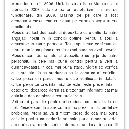
Mercedes ml din 2006. Unitate servo frana Mercedes ml
fabricatie 2006 este de pe un autoturism in stare de
functionare, din 2006. Masina de pe care a fost
demontata piesa este cu volan pe partea stanga si era
functionala.
Piesele au fost desfacute si depozitate cu atentie de catre
angajatii nostii in in conditii optime pentru a sosi la
destinatie in stare perfecta. Tot timpul este verificata cu
mare atentie ca piesele sa fie exact ceea ce aveti nevoie.
Piesele sunt demontate si depozitate cu grija de catre
personalul in cele mai bune conditii pentru a veni la
dumneavoastra in cea mai buna stare. Mereu se verifica
cu mare atentie ca produsele sa fie ceea ce ati solicitat.
Orice piesa din parcul nostru este verificata in detaliu.
Orice piesa ce prezinta mici defecte, este prezentata in
descriere, deoarece dorim sa prezentam informatii cat mai
detaliate despre piesele comercializate.
Veti primi garantie pentru orice piesa comercializata de
noi. Piesele sunt in stare buna si nu prezinta nici un fel de
problema. Vrem sa va trimitem piese de cea mai buna
calitate pentru ca seriozitatea este punctul nostru forte,
am dori sa va oferim seriozitate maxima. daca descoperiti